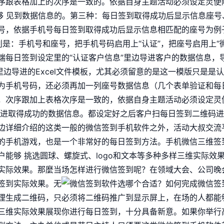
序跟表格加上的次序是一致的。依据自身主题活动必须设定灵便
能够 见到数据信息的。第三种：每日签到取得成功后显示信息座
号，依据手机号每日签到取得成功后显示信息相匹配的座号为例
是：手机号和座号，把手机号码启用上“认证”，把座号启用上“
端每日签到设定里的“认证客户信息”里边导进客户的数据信息，
里边导进的Excel文件模板，尤其必须留意的是这一模版只是是
为手机号码，还必须再加一列座号数据信息（几个表单验证和每
，次序跟加上表格次序是一致的，依据自身主题活动必须设定灵
导进取得成功的数据信息。都设定好之后客户扫每日签到二维码
边详细介绍的这类一般的微信签到手机软件之外，活动大叔交流
的手机游戏，也是一个非常好的每日签到方法。手机微信三维签
户能够 挑选圆球、螺旋式、logo和文本等多种多样三维实际效
实际效果。那麼当场怎样进行微信签到呢？在领域大会、公司晚
签到实际效果。无
理生成二维码，只必须将二维码推广到显示屏上，在场的人都能
三维实际效果展现你进行每日签到，十分具备新意。如果你举行