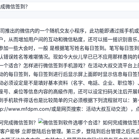
公司推出的微信内的一个随机交友小程序，此功能即通过摇手机
户，从而增加用户间的互动和微信粘度，还可以摇一摇识别音乐
参加一些大会时，一般 是根据笔写姓名每日签到。笔写每日签
认错误姓名等难堪情况。现如今大伙儿早已已不应用那样愚钝的
一个适合？怎样进行微信签到手机游戏？在活动大叔交流平台上
动的每日签到，每日签到进行后显示屏上面即时显示信息每日签
动必须设定是不是填好基本资料（名字、电話、企业、职位等）
座号、桌位等信息内容的高級作用，还可以设定扫码关注后开展
到手机软件得话也是比较简单的只必须根据下列流程就可以：第
p://www.mfdpm.com/或是网页搜索：活动大叔互动交流
老客户能够 立即登陆后台管理。第三步，登陆到后台管理之后先