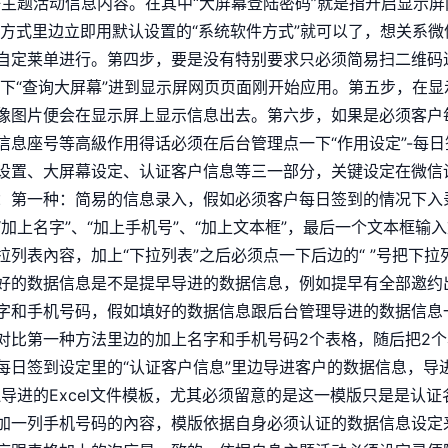
好主题活动信息内容。在其中“大屏幕登陆密码”就是指开启显示
动方式里边立即用默认设置的“系统软件方式”就可以了，想关系
自定莱单进行。第四步，要是没有特别要求只必须简易扫二维码
一下“查询大屏幕”进到显示屏网页页面刚开始应用。第五步，在
像图片便会在显示屏上显示信息出去。第六步，如果是必须客户
信息座号等高級作用得话必须在后台管理点一下“作用设定”-每
设置、大屏幕设定、认证客户信息等三一部分，关键设定在微信
：第一种：简易的信息录入，假如必须客户每日签到的情况下入
加上名字”、“加上手机号”、“加上文本框”，最后一个文本框输
列表內容，加上“下拉列表”之后必须点一下后边的“ ”号把下
好的数据信息是不是提早导进的数据信息，例如提早有全部邀约
字和手机号码，假如填好的数据信息跟后台管理导进的数据信息
对比第一种方法里边的加上名字和手机号码2个表格，随后把2
每日签到设定里的“认证客户信息”里边导进客户的数据信息，导
导进的Excel文件模板，尤其必须留意的是这一模版只是是认
加一列手机号码的內容，模版依据自身必须认证的数据信息设定