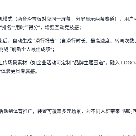
机模式（两台滑雪板对应同一屏幕，分屏显示两条赛道），用户
排名”“用时”“得分”，增强互动竞技感；
束后，自动生成 “滑行报告”（含滑行时长、最高速度、转弯次
战 “刷新个人最佳成绩”；
上传场景素材（如企业活动可定制 “品牌主题雪道”，融入 LOG
滑行体验更具专属感。
动到体育推广，装置可覆盖多元场景，为不同人群带来 “随时可