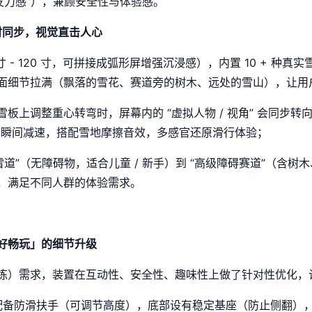
发力感”），兼顾安全性与体验感。
时同步，视觉直击人心
寸 - 120 寸，可拼接成弧形屏增强沉浸感），内置 10 + 种
面细节拉满（飘落的雪花、赛道旁的树木、远处的雪山），让用
板上调整重心转弯时，屏幕内的 “虚拟人物 / 视角” 会同步
画面瞬间减速，搭配雪地摩擦音效，多感官还原滑行体验；
雪道”（无障碍物，适合儿童 / 新手）到 “高级障碍赛道”（含
，满足不同人群的体验需求。
好畅玩」的细节升级
练）需求，装置在互动性、安全性、趣味性上做了针对性优化，
配备防滑扶手（可调节高度），底部设有稳定基座（防止侧翻）