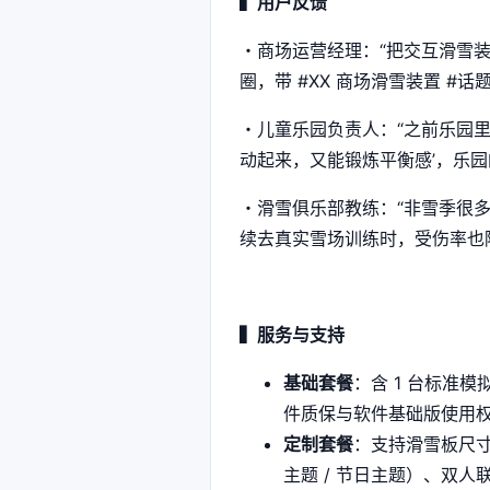
▍用户反馈
・商场运营经理：“把交互滑雪装
圈，带 #XX 商场滑雪装置 #
・儿童乐园负责人：“之前乐园里
动起来，又能锻炼平衡感’，乐园的
・滑雪俱乐部教练：“非雪季很多
续去真实雪场训练时，受伤率也降
▍服务与支持
基础套餐
：含 1 台标准模
件质保与软件基础版使用
定制套餐
：支持滑雪板尺寸
主题 / 节日主题）、双人