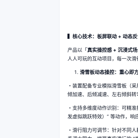
▍核心技术：板屏联动 + 动态
产品以「
真实操控感 + 沉浸式
人人可玩的互动项目，每一次滑
滑雪板动态操控：重心即
・装置配备专业模拟滑雪板（采
倾加速、后倾减速、左右倾斜转
・支持多维度动作识别：可精准捕捉
发虚拟跳跃特效）” 等动作，响应
・滑行阻力可调节：针对不同人群