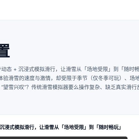
置
步动态 + 沉浸式模拟滑行，让滑雪从「场地受限」到「随时
mp4 想体验滑雪的速度与激情，却受限于季节（仅冬季可玩）、
 “望雪兴叹”？传统滑雪模拟器要么操作复杂、缺乏真实滑行
+ 沉浸式模拟滑行，让滑雪从「场地受限」到「随时畅玩」