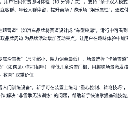
用户扫码付费即可体验（10 分钟 / 次），支持 “亲子双人模
家庭客群、年轻人群停留，提升商场 / 游乐场 “娱乐属性”，通过
主题雪道”（如汽车品牌将赛道设计成 “车型轮廓”，滑行中可看到品
可领取品牌周边 为品牌活动增加互动亮点，让用户在趣味体验中
童专属滑雪板”（尺寸缩小、阻力调至最低），场景选择 “卡通雪道
互动”（如遇见小熊打招呼） 降低儿童滑雪门槛，用趣味场景激发
 教育” 双重价值
滑雪入门训练设备”，新手可在装置上练习 “重心控制、转弯技巧”
作 解决 “非雪季无法训练” 的问题，帮助新手快速掌握基础技