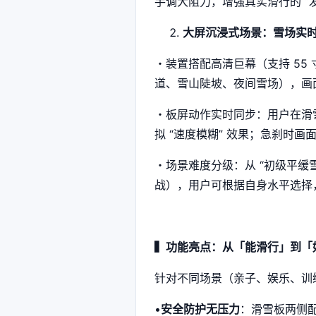
手调大阻力，增强真实滑行的 “
大屏沉浸式场景：雪场实
・装置搭配高清巨幕（支持 55 
道、雪山陡坡、夜间雪场），画
・板屏动作实时同步：用户在滑雪
拟 “速度模糊” 效果；急刹时
・场景难度分级：从 “初级平缓
战），用户可根据自身水平选择
▍功能亮点：从「能滑行」到「
针对不同场景（亲子、娱乐、训
•
安全防护无压力
：滑雪板两侧