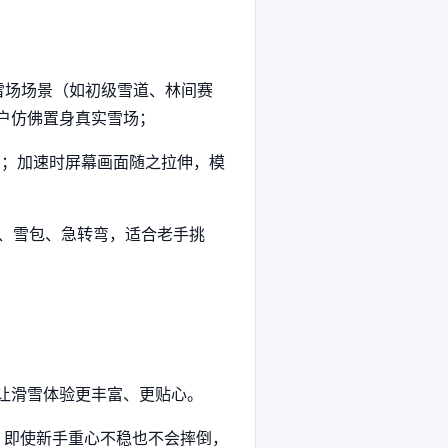
真实雪场场景（如初级雪道、林间赛
户仿佛置身真实雪场；
转向；加速时屏幕画面随之拉伸，模
树木、雪包、急转弯，适合老手挑
让滑雪体验更丰富、更贴心。
，即使新手重心不稳也不会摔倒，