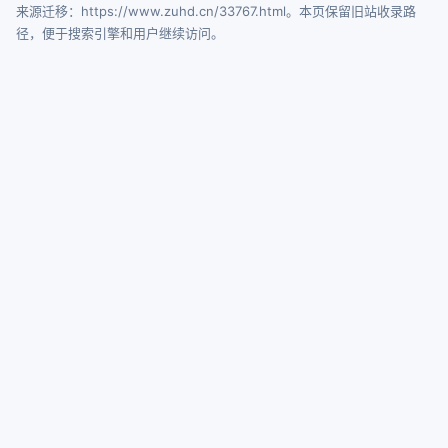
来源迁移：https://www.zuhd.cn/33767.html。本页保留旧站收录路
径，便于搜索引擎和用户继续访问。