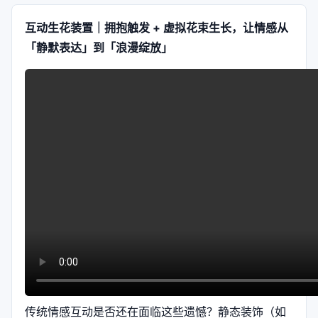
互动生花装置｜拥抱触发 + 虚拟花束生长，让情感从
「静默表达」到「浪漫绽放」
传统情感互动是否还在面临这些遗憾？静态装饰（如