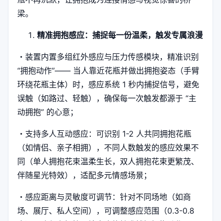
梁。
精准拥抱感应：捕捉每一份温柔，触发专属浪漫
・装置内置多组红外感应与压力传感模块，精准识别
“拥抱动作”—— 当人靠近花瓶并做出拥抱姿态（手臂
环绕花瓶主体）时，感应系统 1 秒内捕捉信号，避免
误触（如路过、轻触），确保每一次触发都源于 “主
动拥抱” 的心意；
・支持多人互动感应：可识别 1-2 人共同拥抱花瓶
（如情侣、亲子相拥），不同人数触发的感应效果不
同（单人拥抱花束温柔生长，双人拥抱花束更繁茂、
伴随星光特效），适配多元情感场景；
・感应距离与灵敏度可调节：针对不同场地（如商
场、展厅、私人空间），可调整感应范围（0.3-0.8