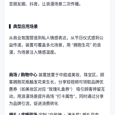
至朋友圈、抖音，让浪漫场景二次传播。
▍典型应用场景
从商业氛围营造到私人情感表达，从节日仪式感到公
益传递，装置可覆盖多元场景，用 “拥抱生花” 的浪
漫，为场景注入情感温度。
商场 / 购物中心
装置放置于中庭或美妆、珠宝区，顾
客拥抱花瓶触发花束生长，分享短视频可领取品牌优
惠券（如美妆区对应 “玫瑰礼盒券”） 吸引顾客停留互
动，用浪漫场景提升商场 “打卡属性”，同时通过分享
为品牌引流，促进消费转化
婚礼 / 求婚现场
定制 “白玫瑰 + 满天星” 婚礼花束，