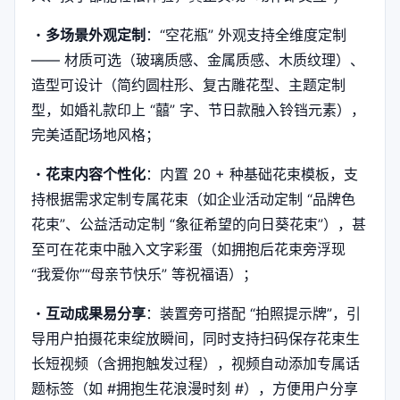
・
多场景外观定制
：“空花瓶” 外观支持全维度定制
—— 材质可选（玻璃质感、金属质感、木质纹理）、
造型可设计（简约圆柱形、复古雕花型、主题定制
型，如婚礼款印上 “囍” 字、节日款融入铃铛元素），
完美适配场地风格；
・
花束内容个性化
：内置 20 + 种基础花束模板，支
持根据需求定制专属花束（如企业活动定制 “品牌色
花束”、公益活动定制 “象征希望的向日葵花束”），甚
至可在花束中融入文字彩蛋（如拥抱后花束旁浮现
“我爱你”“母亲节快乐” 等祝福语）；
・
互动成果易分享
：装置旁可搭配 “拍照提示牌”，引
导用户拍摄花束绽放瞬间，同时支持扫码保存花束生
长短视频（含拥抱触发过程），视频自动添加专属话
题标签（如 #拥抱生花浪漫时刻 #），方便用户分享