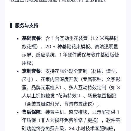
▍服务与支持
基础套餐
：含 1 台互动生花装置（1.2 米高基础
款花瓶）、20 + 种基础花束模板、高清透明显
示屏、感应系统、1 年硬件质保与软件基础版使
用权；
定制套餐
：支持花瓶外观全定制（材质、造型、
尺寸）、花束内容深度开发（专属花种、文字彩
蛋、品牌元素植入）、多人互动特效定制（如 3
人以上拥抱触发 “花海特效”）、场景氛围搭配
（含装置周边灯光、背景布置建议）；
售后保障
：装置主机、感应模块、显示屏提供 1
年质保（非人为损坏免费维修 / 更换），软件基
础功能终身免费升级，24 小时技术客服响应，